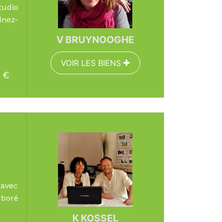
udio
inez-
V BRUYNOOGHE
VOIR LES BIENS
€
EN SAVOIR PLUS
Surface :
160 m²
Pièces :
8
Chambres :
4
 avec
rboré
K KOSSEL