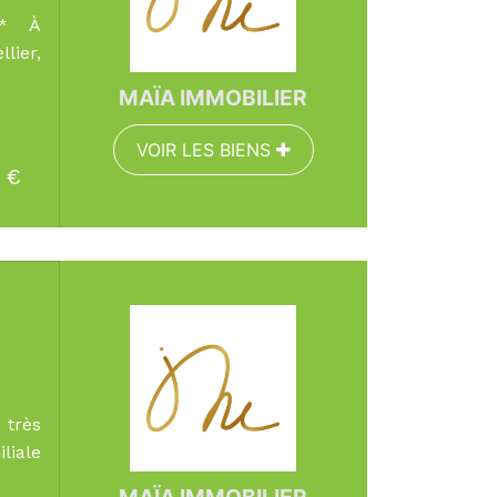
r * À
lier,
MAÏA IMMOBILIER
VOIR LES BIENS
€
EN SAVOIR PLUS
Surface :
146 m²
Pièces :
6
Chambres :
4
 très
liale
MAÏA IMMOBILIER