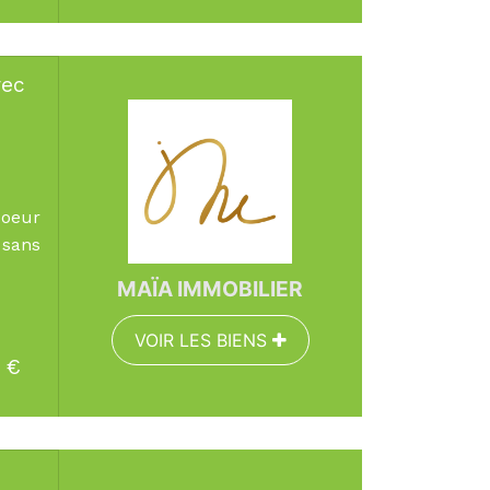
vec
Surface :
91.58 m
Pièces :
3
Chambres :
2
coeur
 sans
MAÏA IMMOBILIER
VOIR LES BIENS
€
EN SAVOIR PLUS