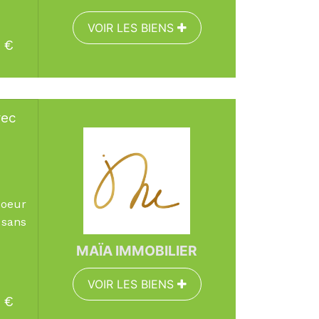
VOIR LES BIENS
€
EN SAVOIR PLUS
vec
Surface :
91.58 m
Pièces :
3
Chambres :
2
coeur
 sans
MAÏA IMMOBILIER
VOIR LES BIENS
€
EN SAVOIR PLUS