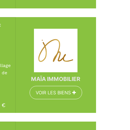
c
Surface :
105.95 
Pièces :
5
Chambres :
3
llage
ur de
MAÏA IMMOBILIER
VOIR LES BIENS
EN SAVOIR PLUS
€