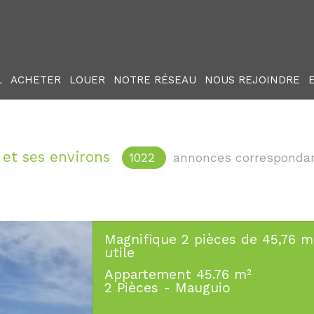
L
ACHETER
LOUER
NOTRE RÉSEAU
NOUS REJOINDRE
 et ses environs
1022
annonces corresponda
Magnifique 2 pièces de 45,76 m
utile
Appartement 45.76 m²
2 Pièces - Mauguio