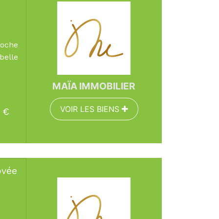
Surface :
252 m²
Pièces :
9
Chambres :
5
roche
belle
MAÏA IMMOBILIER
VOIR LES BIENS
€
EN SAVOIR PLUS
ovée
Surface :
245.69 
Pièces :
8
Chambres :
6