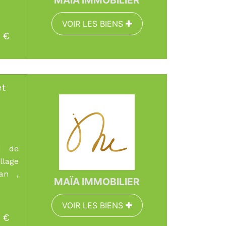
VOIR LES BIENS
€
EN SAVOIR PLUS
et
Surface :
148 m²
Pièces :
6
Chambres :
4
d de
lage
an ,
MAÏA IMMOBILIER
VOIR LES BIENS
€
EN SAVOIR PLUS