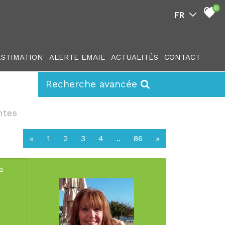
0
ESTIMATION
ALERTE EMAIL
ACTUALITÉS
CONTACT
Recherche avancée
ntes
«
1
2
3
4
..
86
»
²
Surface :
45.76 m
Pièces :
2
Chambres :
1