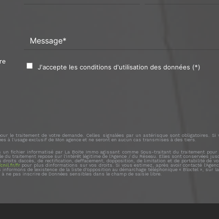
Message*
re
J'accepte les conditions d'utilisation des données (*)
s pour le traitement de votre demande. Celles signalées par un astérisque sont obligatoires.
ées à l'usage exclusif de Mon agence et ne seront en aucun cas transmises à des tiers.
s un fichier informatisé par La Boite Immo agissant comme Sous-traitant du traitement pour l
 du traitement repose sur l'intérêt légitime de l'Agence / du Réseau. Elles sont conservées ju
droits daccès, de rectification, deffacement, dopposition, de limitation et de portabilité 
cnil.fr/fr
pour plus dinformations sur vos droits. Si vous estimez, après avoir contacté l'Agenc
nformons de lexistence de la liste d'opposition au démarchage téléphonique « Bloctel », sur la
 à ne pas inscrire de Données sensibles dans le champ de saisie libre.