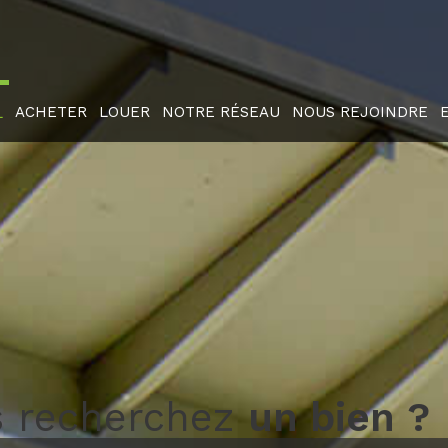
ACHETER
LOUER
NOTRE RÉSEAU
NOUS REJOINDRE
L
 recherchez
un bien ?