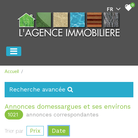
0
Accueil
Recherche avancée
Annonces domessargues et ses environs
1021
annonces correspondantes
Prix
Date
Trier par