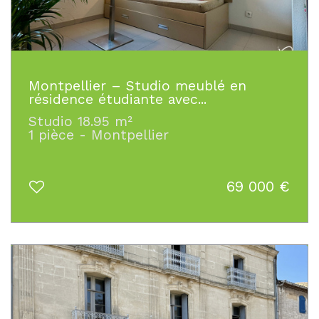
Montpellier – Studio meublé en
résidence étudiante avec...
Studio 18.95 m²
1 pièce - Montpellier
69 000
€