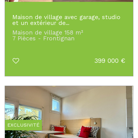
Maison de village avec garage, studio
et un extérieur de...
Maison de village 158 m²
7 Pièces - Frontignan
399 000
€
EXCLUSIVITÉ