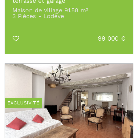
terrasse et garage
Maison de village 91.58 m²
3 Pièces - Lodève
99 000
€
EXCLUSIVITÉ