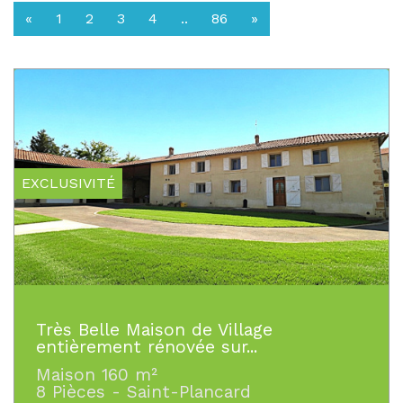
«
1
2
3
4
..
86
»
EXCLUSIVITÉ
Très Belle Maison de Village
entièrement rénovée sur...
Maison 160 m²
8 Pièces - Saint-Plancard