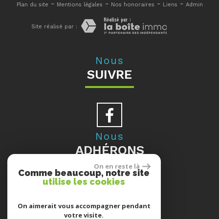
-
-
-
-
Plan du site
Mentions légales
Nos honoraires
Liens
Admin
Site réalisé par :
Nous
SUIVRE
Nous
ADHÉRONS
On en reste là
Comme beaucoup, notre site
utilise les cookies
Se
On aimerait vous accompagner pendant
votre visite.