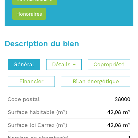
Honoraires
Description du bien
Général
Détails +
Copropriété
Financier
Bilan énergétique
Code postal
28000
Label
Value
Surface habitable (m²)
42,08 m²
Surface loi Carrez (m²)
42,08 m²