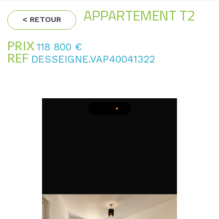
APPARTEMENT T2
< RETOUR
PRIX
118 800
€
REF
DESSEIGNE.VAP40041322