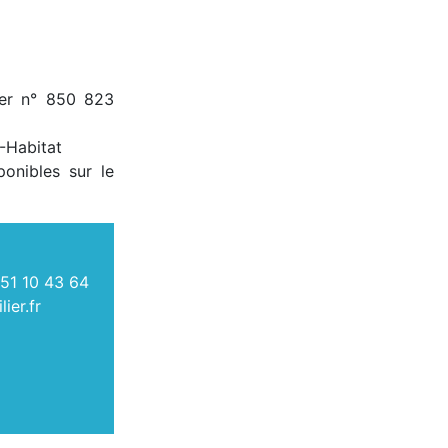
ier n° 850 823
-Habitat
ponibles sur le
51 10 43 64
ier.fr