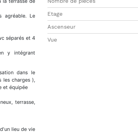
 la terrasse de
Nombre de pièces
Etage
s agréable. Le
Ascenseur
wc séparés et 4
Vue
en y intégrant
isation dans le
s les charges ),
e et équipée
neux, terrasse,
d'un lieu de vie