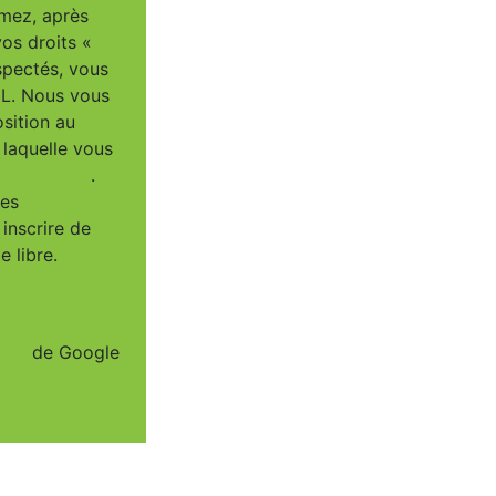
imez, après
vos droits «
spectés, vous
IL. Nous vous
osition au
 laquelle vous
tel.gouv.fr
.
ées
inscrire de
 libre.
Politiques de
tion
de Google