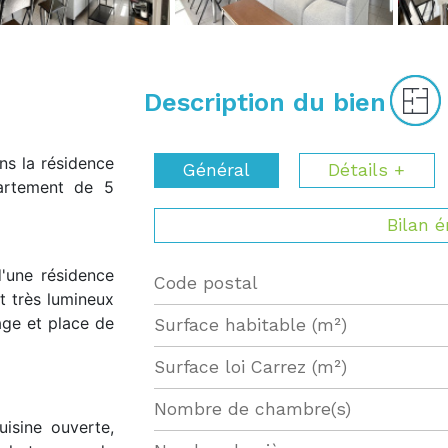
Description du bien
ns la résidence
Général
Détails +
partement de 5
Bilan 
'une résidence
Code postal
Label
Value
t très lumineux
age et place de
Surface habitable (m²)
Surface loi Carrez (m²)
Nombre de chambre(s)
isine ouverte,