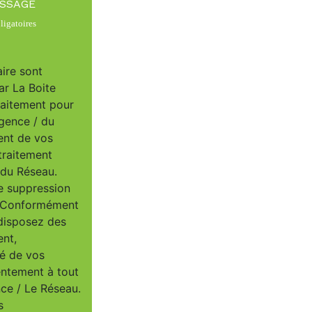
ESSAGE
igatoires
aire sont
ar La Boite
raitement pour
Agence / du
ent de vos
traitement
/ du Réseau.
e suppression
u. Conformément
 disposez des
ent,
té de vos
entement à tout
ce / Le Réseau.
s