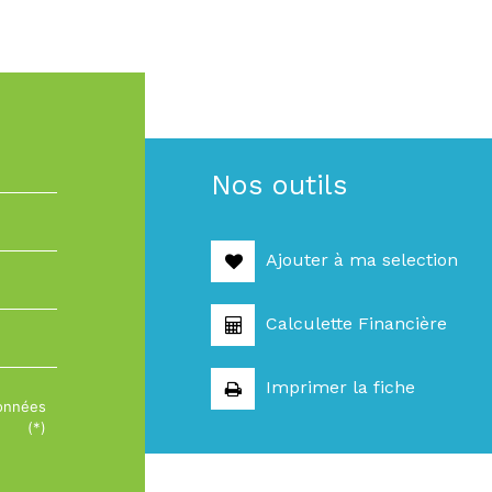
Nos outils
Ajouter à ma selection
Calculette Financière
Imprimer la fiche
données
(*)