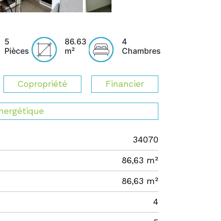
5
86.63
4
Pièces
m²
Chambres
Copropriété
Financier
énergétique
34070
86,63 m²
86,63 m²
4