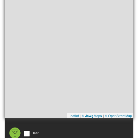
Leaflet
|
©
Maps
|
© OpenStreetMap
Jawg
Bar