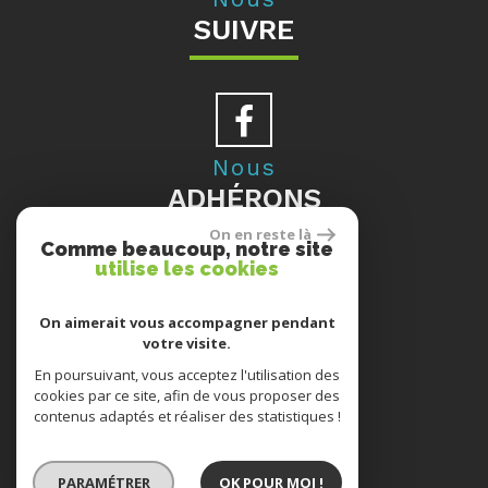
SUIVRE
Nous
ADHÉRONS
On en reste là
Comme beaucoup, notre site
utilise les cookies
Se
On aimerait vous accompagner pendant
votre visite.
CONNECTER
En poursuivant, vous acceptez l'utilisation des
cookies par ce site, afin de vous proposer des
contenus adaptés et réaliser des statistiques !
ESPACE PROPRIÉTAIRES
PARAMÉTRER
OK POUR MOI !