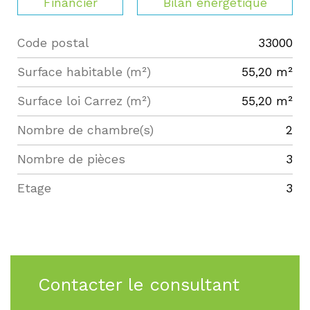
Financier
Bilan énergétique
Code postal
33000
Label
Value
Surface habitable (m²)
55,20 m²
Surface loi Carrez (m²)
55,20 m²
Nombre de chambre(s)
2
Nombre de pièces
3
Etage
3
Contacter le consultant