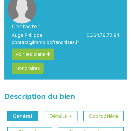
Contacter
Augé Philippe
06.64.79.72.94
contact@immolocfranchises.fr
Voir les biens
Honoraires
Description du bien
Général
Détails +
Copropriété