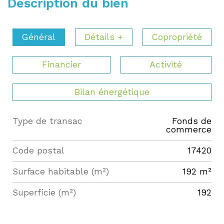
Description du bien
Général
Détails +
Copropriété
Financier
Activité
Bilan énergétique
Type de transac
Fonds de
Label
Value
commerce
Code postal
17420
Surface habitable (m²)
192 m²
Superficie (m²)
192