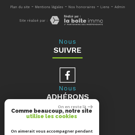
-
-
-
-
Plan du site
Mentions légales
Nos honoraires
Liens
Admin
Site réalisé par :
Nous
SUIVRE
Nous
ADHÉRONS
On en reste là
Comme beaucoup, notre site
utilise les cookies
Se
On aimerait vous accompagner pendant