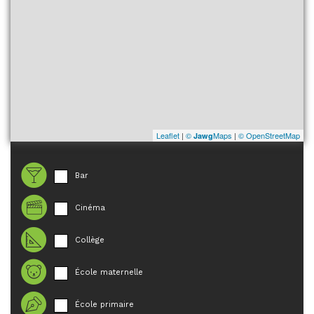
Leaflet
|
©
Maps
|
© OpenStreetMap
Jawg
Bar
Cinéma
Collège
École maternelle
École primaire