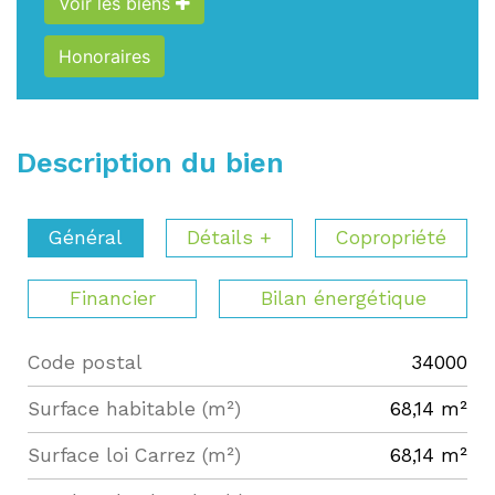
Voir les biens
Honoraires
Description du bien
Général
Détails +
Copropriété
Financier
Bilan énergétique
Code postal
34000
Label
Value
Surface habitable (m²)
68,14 m²
Surface loi Carrez (m²)
68,14 m²