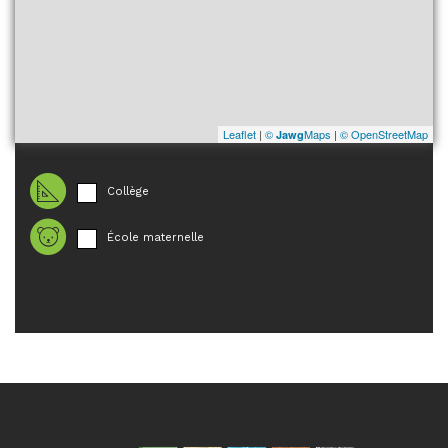
Leaflet
|
©
Maps
|
© OpenStreetMap
Jawg
Collège
École maternelle