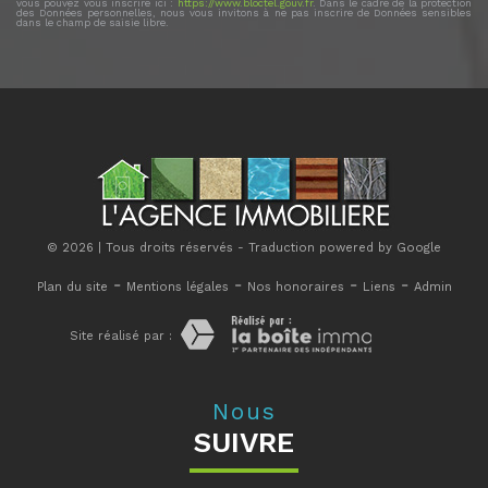
vous pouvez vous inscrire ici :
https://www.bloctel.gouv.fr
. Dans le cadre de la protection
des Données personnelles, nous vous invitons à ne pas inscrire de Données sensibles
dans le champ de saisie libre.
© 2026 | Tous droits réservés - Traduction powered by Google
-
-
-
-
Plan du site
Mentions légales
Nos honoraires
Liens
Admin
Site réalisé par :
Nous
SUIVRE