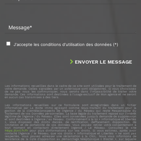
Message*
J'accepte les conditions d'utilisation des données (*)
ENVOYER LE MESSAGE
Les informations recueillies dans le cadre de ce site sont utilisées pour le traitement de
votre demande. Celles signalées par un astérisque sont obligatoires. Si vous choisissez
de ne pas nous les communiquer, nous serons dans l'impossibilité de traiter votre
demande. Ces informations sont destinées à l'usage exclusif de Mon agence et ne seront
en aucun cas transmises à des tiers.
Les informations recueillies sur ce formulaire sont enregistrées dans un fichier
informatisé par La Boite Immo agissant comme Sous-traitant du traitement pour la
gestion de la clientèle/prospects de l'Agence / du Réseau qui reste Responsable du
Traitement de vos Données personnelles. La base légale du traitement repose sur l'intérêt
légitime de l'Agence / du Réseau. Elles sont conservées jusqu'à demande de suppression
et sont destinées à l'Agence / au Réseau. Conformément à la loi « informatique et libertés
», vous disposez des droits daccès, de rectification, deffacement, dopposition, de
limitation et de portabilité de vos données. Vous pouvez retirer votre consentement à
tout moment en contactant directement lAgence / Le Réseau. Consultez le site
https://cnil.fr/fr
pour plus dinformations sur vos droits. Si vous estimez, après avoir
contacté l'Agence / le Réseau, que vos droits « Informatique et Libertés » ne sont pas
respectés, vous pouvez adresser une réclamation à la CNIL. Nous vous informons de
lexistence de la liste d'opposition au démarchage téléphonique « Bloctel », sur laquelle