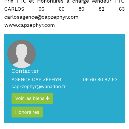
Prix TTC et Honoraires à charge vendeur TTC
CARLOS 06 60 80 82 63
carlosagence@capzephyr.com
www.capzephyr.com
Contacter
AGENCE CAP ZÉPHYR
06 60 80 82 63
cap-zephyr@wanadoo.fr
Voir les biens
Honoraires