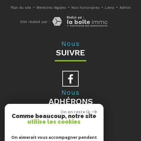
-
-
-
-
Plan du site
Mentions légales
Nos honoraires
Liens
Admin
Site réalisé par :
Nous
SUIVRE
Nous
ADHÉRONS
On en reste là
Comme beaucoup, notre site
utilise les cookies
Se
On aimerait vous accompagner pendant