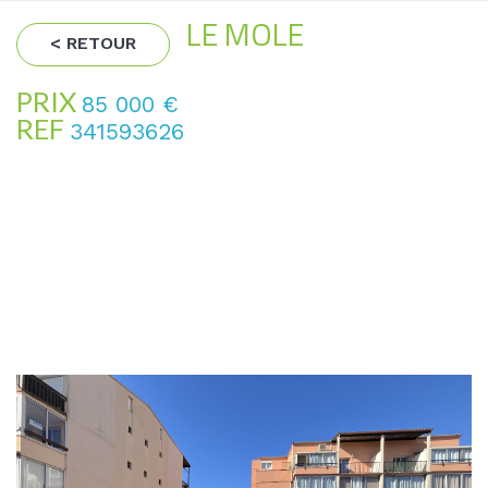
LE MOLE
< RETOUR
PRIX
85 000
€
REF
341593626