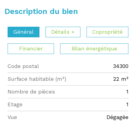
Description du bien
Général
Détails +
Copropriété
Financier
Bilan énergétique
Code postal
34300
Label
Value
Surface habitable (m²)
22 m²
Nombre de pièces
1
Etage
1
Vue
Dégagée