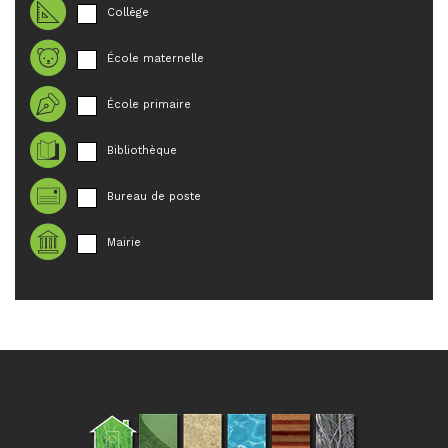
Collège
École maternelle
École primaire
Bibliothèque
Bureau de poste
Mairie