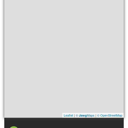
Leaflet
|
©
Maps
|
© OpenStreetMap
Jawg