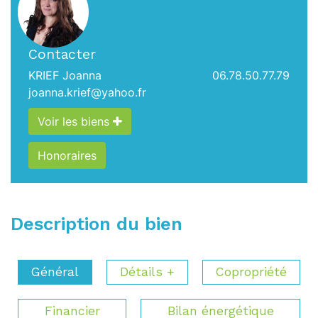
Contacter
KRIEF Joanna
06.78.50.77.79
joanna.krief@yahoo.fr
Voir les biens
Honoraires
Description du bien
Général
Détails +
Copropriété
Financier
Bilan énergétique