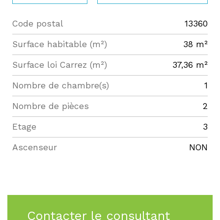
Code postal
13360
Label
Value
Surface habitable (m²)
38 m²
Surface loi Carrez (m²)
37,36 m²
Nombre de chambre(s)
1
Nombre de pièces
2
Etage
3
Ascenseur
NON
Contacter le consultant