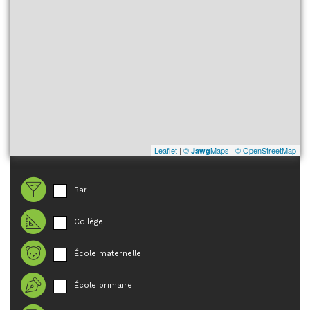
Leaflet
|
©
Maps
|
© OpenStreetMap
Jawg
Bar
Collège
École maternelle
École primaire