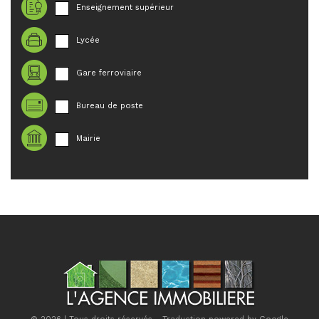
Enseignement supérieur
Lycée
Gare ferroviaire
Bureau de poste
Mairie