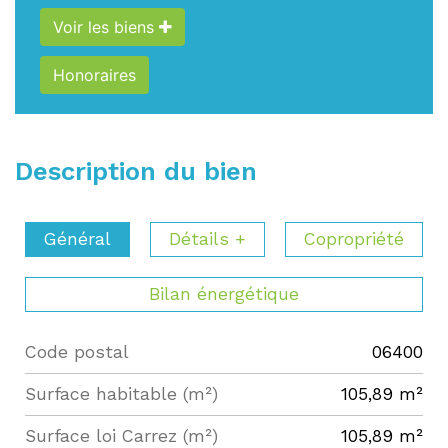
Voir les biens
Honoraires
Description du bien
Général
Détails +
Copropriété
Bilan énergétique
Code postal
06400
Label
Value
Surface habitable (m²)
105,89 m²
Surface loi Carrez (m²)
105,89 m²