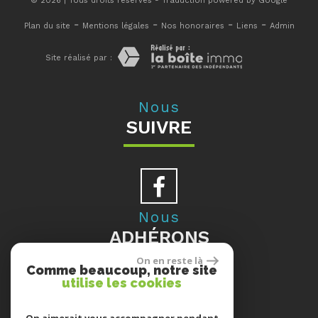
© 2026 | Tous droits réservés - Traduction powered by Google
-
-
-
-
Plan du site
Mentions légales
Nos honoraires
Liens
Admin
Site réalisé par :
Nous
SUIVRE
Nous
ADHÉRONS
On en reste là
Comme beaucoup, notre site
utilise les cookies