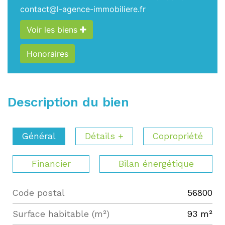
contact@l-agence-immobiliere.fr
Voir les biens
Honoraires
Description du bien
Général
Détails +
Copropriété
Financier
Bilan énergétique
Code postal
56800
Label
Value
Surface habitable (m²)
93 m²