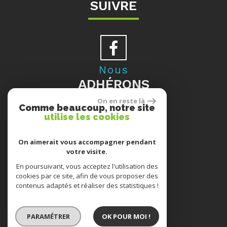
SUIVRE
Nous
ADHÉRONS
On en reste là
Comme beaucoup, notre site
utilise les cookies
Se
On aimerait vous accompagner pendant
votre visite.
CONNECTER
En poursuivant, vous acceptez l'utilisation des
cookies par ce site, afin de vous proposer des
contenus adaptés et réaliser des statistiques !
ESPACE PROPRIÉTAIRES
PARAMÉTRER
OK POUR MOI !