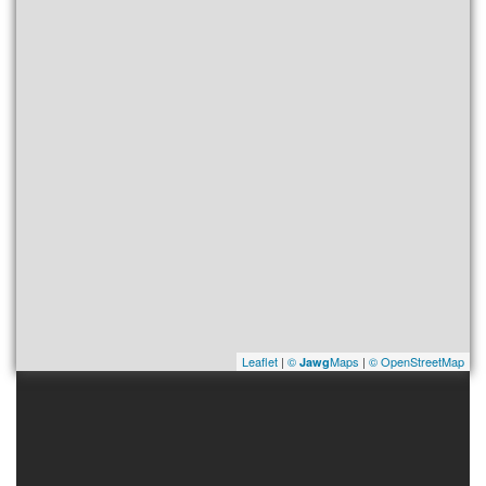
Leaflet
|
©
Maps
|
© OpenStreetMap
Jawg