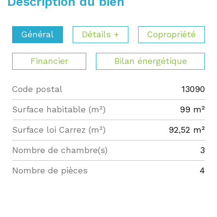
Description du bien
Général
Détails +
Copropriété
Financier
Bilan énergétique
Code postal
13090
Label
Value
Surface habitable (m²)
99 m²
Surface loi Carrez (m²)
92,52 m²
Nombre de chambre(s)
3
Nombre de pièces
4