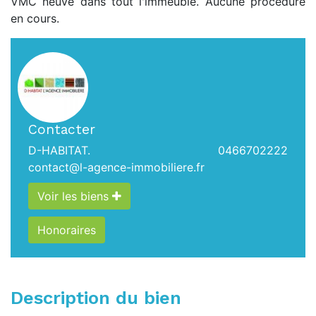
VMC neuve dans tout l'immeuble. Aucune procédure
en cours.
Contacter
D-HABITAT.
0466702222
contact@l-agence-immobiliere.fr
Voir les biens
Honoraires
Description du bien