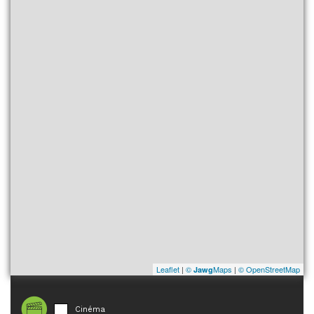
Leaflet
|
©
Maps
|
© OpenStreetMap
Jawg
Cinéma