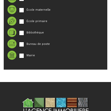
École maternelle
École primaire
Bibliothèque
Bureau de poste
Mairie