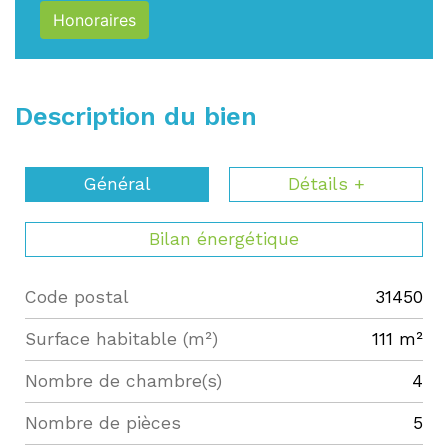
Honoraires
Description du bien
Général
Détails +
Bilan énergétique
Code postal
31450
Label
Value
Surface habitable (m²)
111 m²
Nombre de chambre(s)
4
Nombre de pièces
5