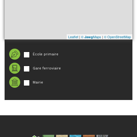
Leaflet
|
©
Maps
|
© OpenStreetMap
Jawg
École primaire
Gare ferroviaire
Mairie