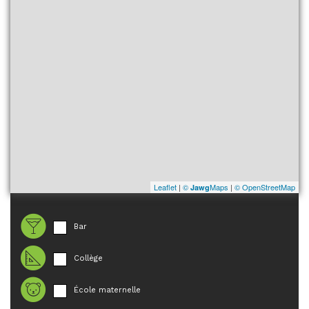
Leaflet
|
©
Maps
|
© OpenStreetMap
Jawg
Bar
Collège
École maternelle