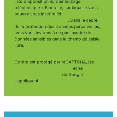
liste d'opposition au démarchage
téléphonique « Bloctel », sur laquelle vous
pouvez vous inscrire ici :
https://www.bloctel.gouv.fr
. Dans le cadre
de la protection des Données personnelles,
nous vous invitons à ne pas inscrire de
Données sensibles dans le champ de saisie
libre.
Ce site est protégé par reCAPTCHA, les
Politiques de Confidentialité
et es
Conditions d'utilisation
de Google
s'appliquent.