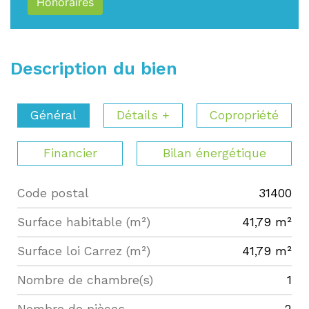
Honoraires
Description du bien
Général
Détails +
Copropriété
Financier
Bilan énergétique
Code postal
31400
Label
Value
Surface habitable (m²)
41,79 m²
Surface loi Carrez (m²)
41,79 m²
Nombre de chambre(s)
1