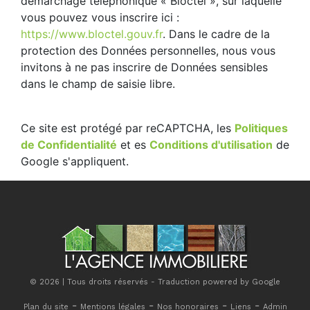
démarchage téléphonique « Bloctel », sur laquelle
vous pouvez vous inscrire ici :
https://www.bloctel.gouv.fr
. Dans le cadre de la
protection des Données personnelles, nous vous
invitons à ne pas inscrire de Données sensibles
dans le champ de saisie libre.
Ce site est protégé par reCAPTCHA, les
Politiques
de Confidentialité
et es
Conditions d'utilisation
de
Google s'appliquent.
© 2026 | Tous droits réservés - Traduction powered by Google
-
-
-
-
Plan du site
Mentions légales
Nos honoraires
Liens
Admin