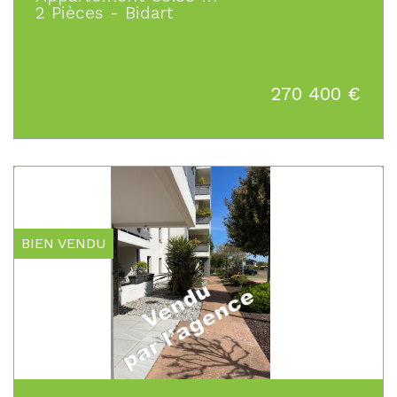
2 Pièces - Bidart
270 400
€
BIEN VENDU