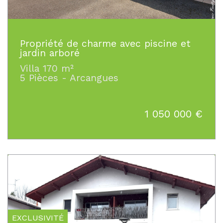
Propriété de charme avec piscine et
jardin arboré
Villa 170 m²
5 Pièces - Arcangues
1 050 000
€
EXCLUSIVITÉ