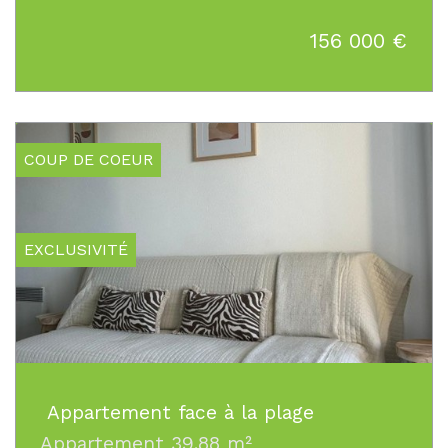
156 000
€
COUP DE COEUR
EXCLUSIVITÉ
Appartement face à la plage
Appartement 39.88 m²