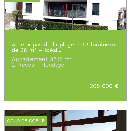
À deux pas de la plage – T2 lumineux
de 38 m² – Idéal...
Appartement 38.12 m²
2 Pièces - Hendaye
208 000
€
COUP DE COEUR