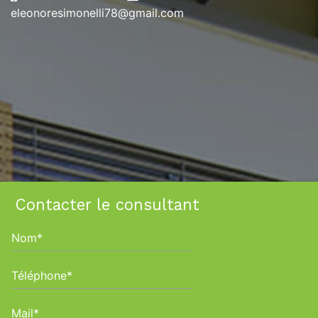
eleonoresimonelli78@gmail.com
Contacter le consultant
Nom*
Téléphone*
Mail*