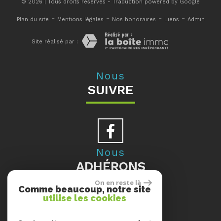
© 2026 | Tous droits réservés - Traduction powered by Google
-
-
-
-
Plan du site
Mentions légales
Nos honoraires
Liens
Admin
Site réalisé par :
Nous
SUIVRE
Nous
ADHÉRONS
On en reste là
Comme beaucoup, notre site
utilise les cookies