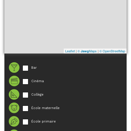
Leaflet
|
©
Maps
|
© OpenStreetMap
Jawg
Bar
Cinéma
Collège
École maternelle
École primaire