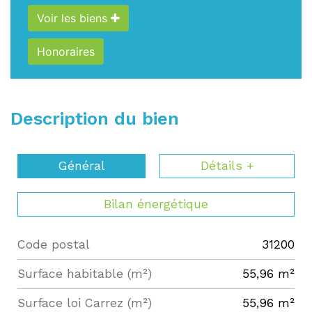
Voir les biens
Honoraires
Description du bien
Général
Détails +
Bilan énergétique
Code postal
31200
Label
Value
Surface habitable (m²)
55,96 m²
Surface loi Carrez (m²)
55,96 m²