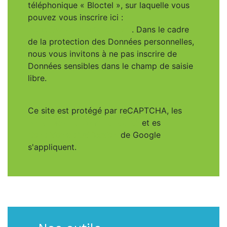
téléphonique « Bloctel », sur laquelle vous
pouvez vous inscrire ici :
https://www.bloctel.gouv.fr
. Dans le cadre
de la protection des Données personnelles,
nous vous invitons à ne pas inscrire de
Données sensibles dans le champ de saisie
libre.
Ce site est protégé par reCAPTCHA, les
Politiques de Confidentialité
et es
Conditions d'utilisation
de Google
s'appliquent.