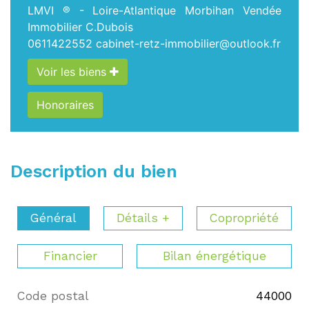
LMVI ® - Loire-Atlantique Morbihan Vendée
Immobilier C.Dubois
0611422552
cabinet-retz-immobilier@outlook.fr
Voir les biens
Honoraires
Description du bien
Général
Détails +
Copropriété
Financier
Bilan énergétique
Code postal
44000
Label
Value