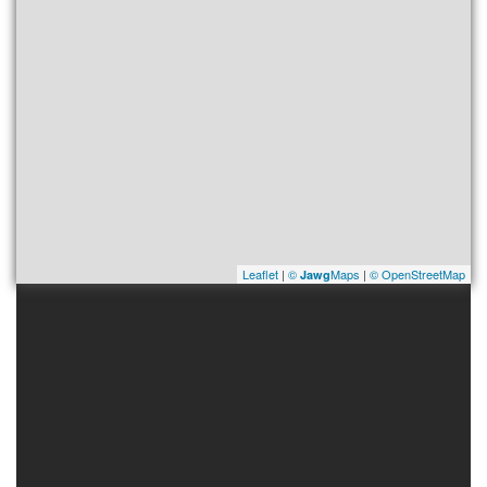
Leaflet
|
©
Maps
|
© OpenStreetMap
Jawg