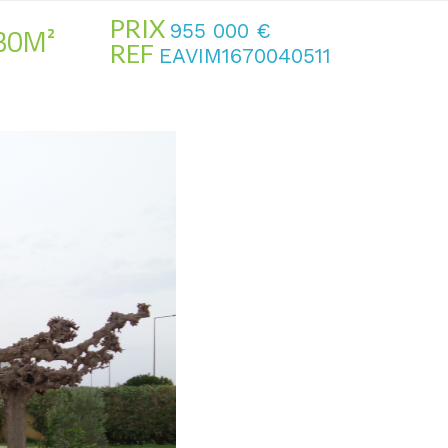
PRIX
30M²
955 000
€
REF
EAVIM1670040511