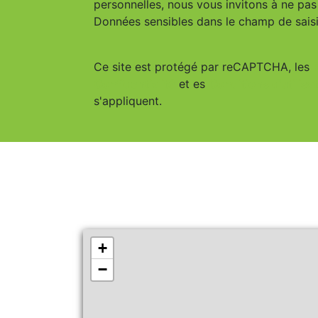
personnelles, nous vous invitons à ne pas 
Données sensibles dans le champ de saisie
Ce site est protégé par reCAPTCHA, les
Confidentialité
et es
Conditions d'utilisa
s'appliquent.
+
−