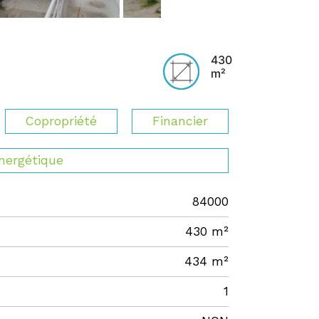
430
m²
Copropriété
Financier
énergétique
84000
430 m²
434 m²
1