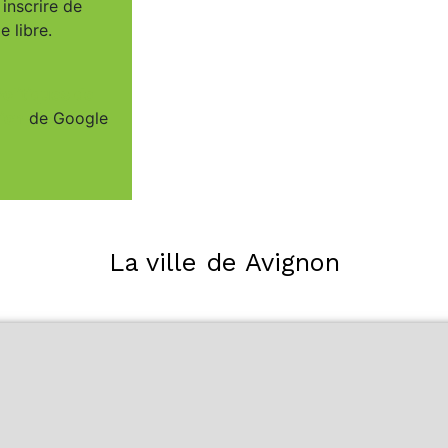
inscrire de
 libre.
Politiques de
tion
de Google
La ville de Avignon