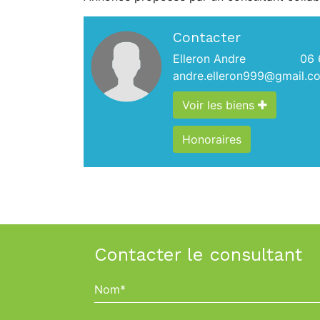
Contacter
Elleron Andre
06 
andre.elleron999@gmail.c
Voir les biens
Honoraires
Contacter le consultant
Nom*