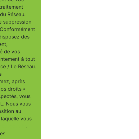
traitement
/ du Réseau.
e suppression
u. Conformément
 disposez des
ent,
té de vos
entement à tout
ce / Le Réseau.
s
imez, après
vos droits «
spectés, vous
IL. Nous vous
osition au
 laquelle vous
tel.gouv.fr
.
ées