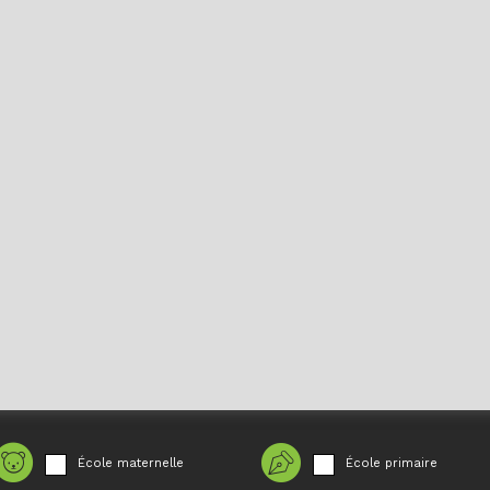
École maternelle
École primaire