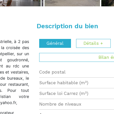
Description du bien
rielle, à 2 pas
Général
Détails +
 la croisée des
pellier, sur un
Bilan 
t goudronné,
ant au rdc une
s et vestaires,
Code postal
Label
Value
de bureaux, le
Surface habitable (m²)
our restaurant,
es. Pour tout
Surface loi Carrez (m²)
istian votre
yahoo.fr,
Nombre de niveaux
orateur