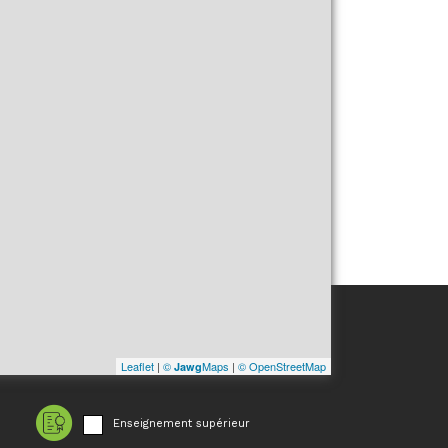
Leaflet
|
©
Maps
|
© OpenStreetMap
Jawg
Enseignement supérieur