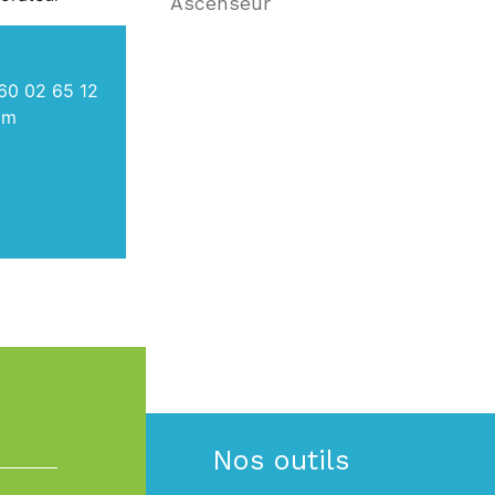
Ascenseur
60 02 65 12
om
Nos outils