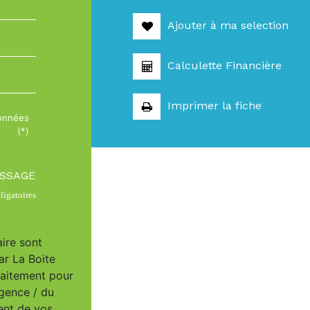
Ajouter à ma selection
Calculette Financière
Imprimer la fiche
données
(*)
ESSAGE
igatoires
aire sont
ar La Boite
raitement pour
Agence / du
ent de vos