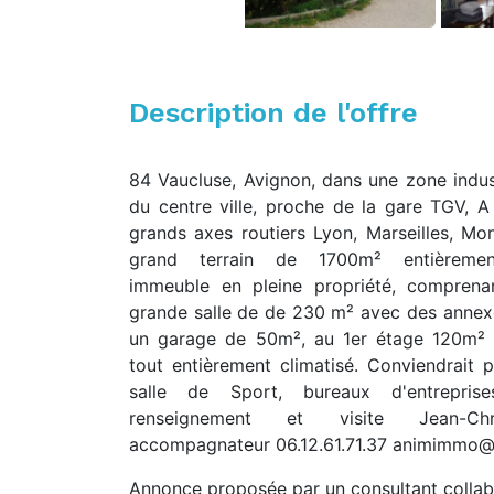
Description de l'offre
84 Vaucluse, Avignon, dans une zone indust
du centre ville, proche de la gare TGV, A
grands axes routiers Lyon, Marseilles, Mont
grand terrain de 1700m² entièremen
immeuble en pleine propriété, compren
grande salle de de 230 m² avec des annexe
un garage de 50m², au 1er étage 120m² 
tout entièrement climatisé. Conviendrait p
salle de Sport, bureaux d'entrepris
renseignement et visite Jean-Chr
accompagnateur 06.12.61.71.37 animimmo@
Annonce proposée par un consultant collab