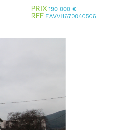
PRIX
190 000
€
REF
EAVVI1670040506