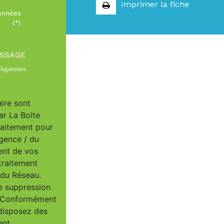
Imprimer la fiche
données
(*)
ESSAGE
igatoires
aire sont
ar La Boite
raitement pour
Agence / du
ent de vos
traitement
/ du Réseau.
e suppression
u. Conformément
 disposez des
ent,