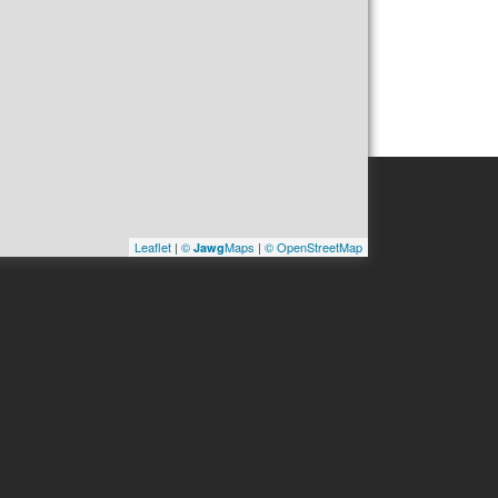
Leaflet
|
©
Maps
|
© OpenStreetMap
Jawg