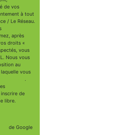
té de vos
entement à tout
ce / Le Réseau.
s
imez, après
vos droits «
spectés, vous
IL. Nous vous
osition au
 laquelle vous
tel.gouv.fr
.
ées
inscrire de
 libre.
Politiques de
tion
de Google