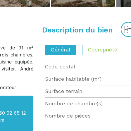
Description du bien
euve de 91 m²
Général
Copropriété
Trois chambres.
isine équipée.
Code postal
Label
Value
isiter. André
Surface habitable (m²)
orateur
surface terrain
Nombre de chambre(s)
60 02 65 12
Nombre de pièces
om