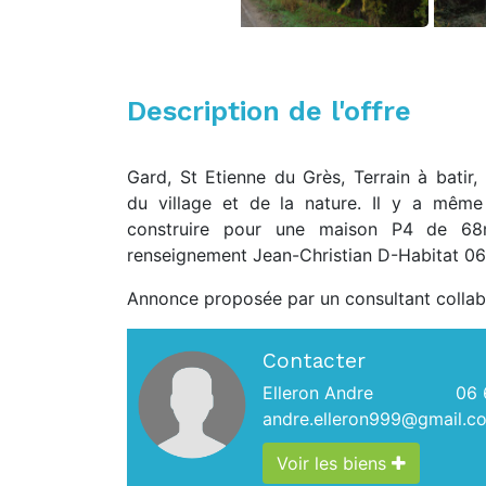
Description de l'offre
Gard, St Etienne du Grès, Terrain à batir
du village et de la nature. Il y a mêm
construire pour une maison P4 de 68
renseignement Jean-Christian D-Habitat 06.
Annonce proposée par un consultant collab
Contacter
Elleron Andre
06 
andre.elleron999@gmail.c
Voir les biens