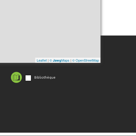
Leaflet
|
©
Maps
|
© OpenStreetMap
Jawg
Bibliothèque