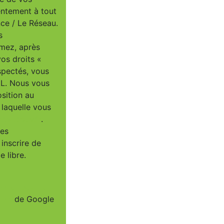
entement à tout
ce / Le Réseau.
s
imez, après
vos droits «
spectés, vous
IL. Nous vous
osition au
 laquelle vous
tel.gouv.fr
.
ées
inscrire de
 libre.
Politiques de
tion
de Google