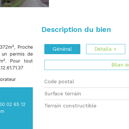
Description du bien
, 372m², Proche
Général
Détails +
e un permis de
m². Pour tout
Bilan 
12.61.71.37
orateur
Code postal
Label
Value
surface terrain
60 02 65 12
Terrain constructible
om