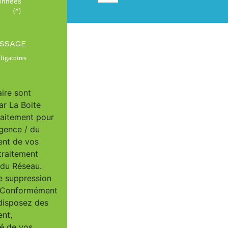
données
(*)
ESSAGE
igatoires
aire sont
ar La Boite
raitement pour
Agence / du
ent de vos
traitement
/ du Réseau.
e suppression
u. Conformément
 disposez des
ent,
té de vos