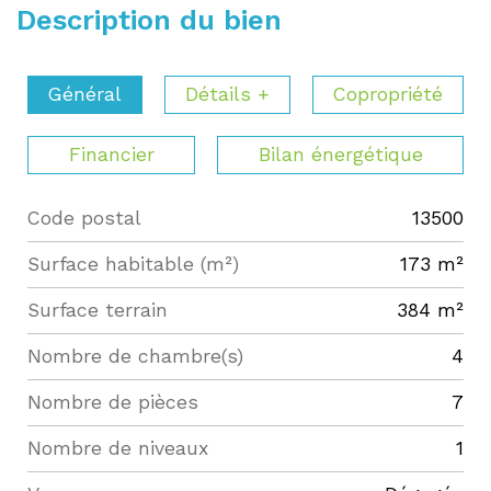
Description du bien
Général
Détails +
Copropriété
Financier
Bilan énergétique
Code postal
13500
Label
Value
Surface habitable (m²)
173 m²
surface terrain
384 m²
Nombre de chambre(s)
4
Nombre de pièces
7
Nombre de niveaux
1