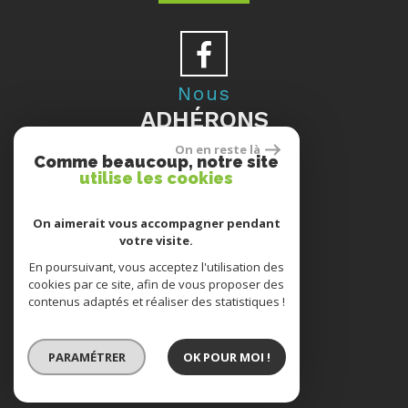
Nous
ADHÉRONS
On en reste là
Comme beaucoup, notre site
utilise les cookies
Se
On aimerait vous accompagner pendant
votre visite.
CONNECTER
En poursuivant, vous acceptez l'utilisation des
cookies par ce site, afin de vous proposer des
contenus adaptés et réaliser des statistiques !
ESPACE PROPRIÉTAIRES
PARAMÉTRER
OK POUR MOI !