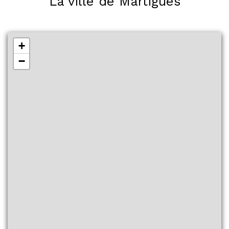
La ville de Martigues
+
−