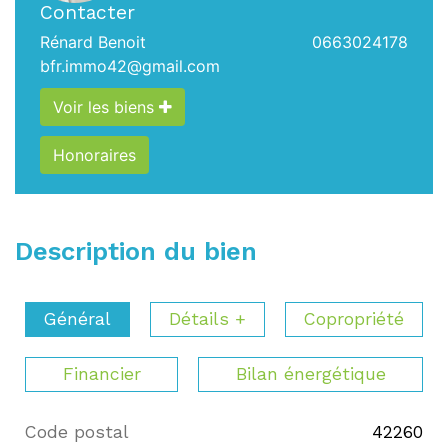
Contacter
Rénard Benoit
0663024178
bfr.immo42@gmail.com
Voir les biens
Honoraires
Description du bien
Général
Détails +
Copropriété
Financier
Bilan énergétique
Code postal
42260
Label
Value