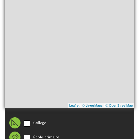
Leaflet
|
©
Maps
|
© OpenStreetMap
Jawg
Collège
École primaire