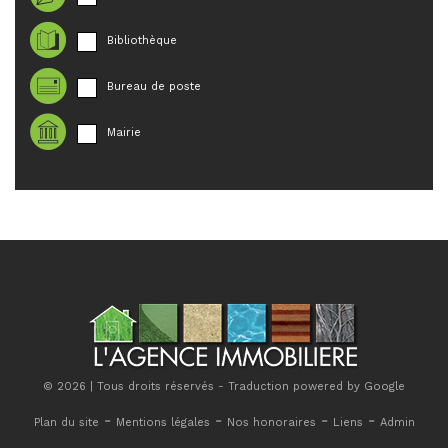
Bibliothèque
Bureau de poste
Mairie
© 2026 | Tous droits réservés - Traduction powered by Google
-
-
-
-
Plan du site
Mentions légales
Nos honoraires
Liens
Admin