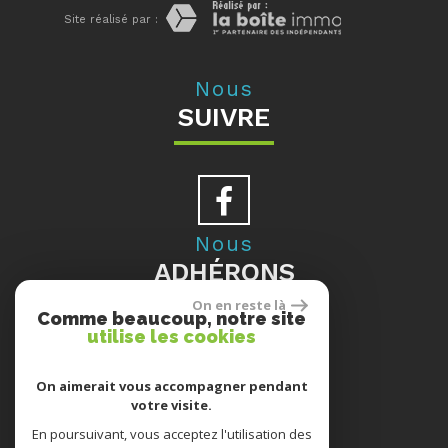
Site réalisé par :
Nous
SUIVRE
Nous
ADHÉRONS
On en reste là
Comme beaucoup, notre site
utilise les cookies
Se
On aimerait vous accompagner pendant
votre visite.
CONNECTER
En poursuivant, vous acceptez l'utilisation des