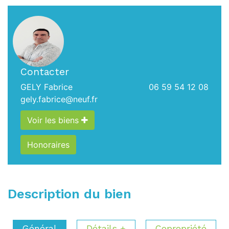
Contacter
GELY Fabrice
06 59 54 12 08
gely.fabrice@neuf.fr
Voir les biens
Honoraires
Description du bien
Général
Détails +
Copropriété