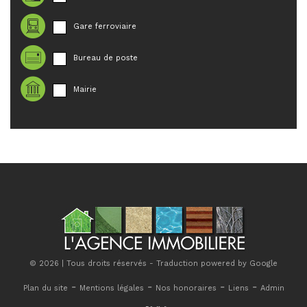
Gare ferroviaire
Bureau de poste
Mairie
© 2026 | Tous droits réservés - Traduction powered by Google
-
-
-
-
Plan du site
Mentions légales
Nos honoraires
Liens
Admin