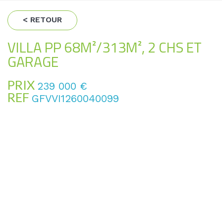
< RETOUR
VILLA PP 68M²/313M², 2 CHS ET
GARAGE
PRIX
239 000
€
REF
GFVVI1260040099