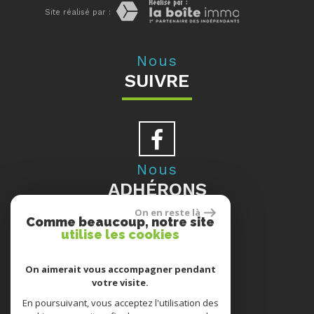
Site réalisé par :
Nous
SUIVRE
Nous
ADHÉRONS
On en reste là
Comme beaucoup, notre site
utilise les cookies
Se
On aimerait vous accompagner pendant
votre visite.
CONNECTER
En poursuivant, vous acceptez l'utilisation des