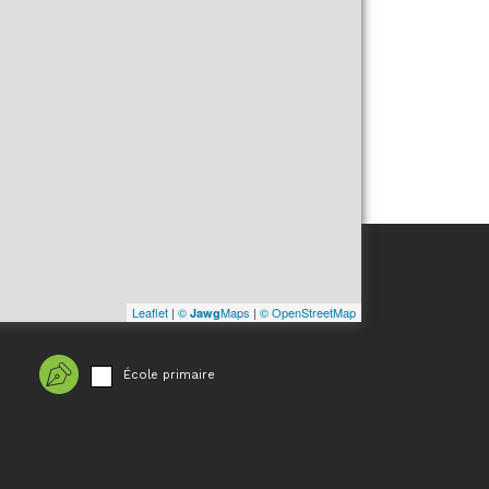
Leaflet
|
©
Maps
|
© OpenStreetMap
Jawg
École primaire