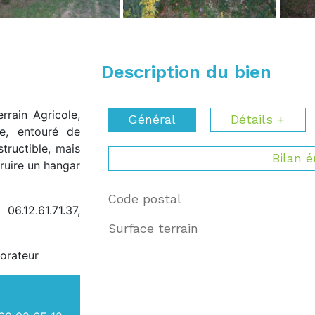
Description du bien
rrain Agricole,
Général
Détails +
ge, entouré de
tructible, mais
Bilan 
truire un hangar
Code postal
Label
Value
6.12.61.71.37,
surface terrain
orateur