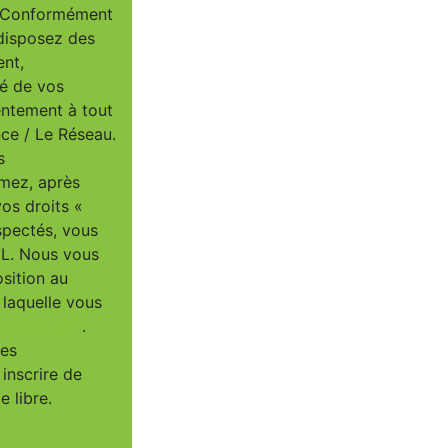
u. Conformément
 disposez des
ent,
té de vos
entement à tout
ce / Le Réseau.
s
imez, après
vos droits «
spectés, vous
IL. Nous vous
osition au
 laquelle vous
tel.gouv.fr
.
ées
inscrire de
 libre.