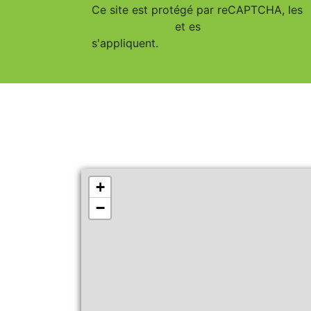
Ce site est protégé par reCAPTCHA, les
Confidentialité
et es
Conditions d'utilisa
s'appliquent.
+
−