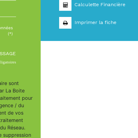
Calculette Financière
Imprimer la fiche
données
(*)
ESSAGE
igatoires
aire sont
ar La Boite
raitement pour
Agence / du
ent de vos
traitement
/ du Réseau.
e suppression