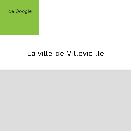
Politiques de
tion
de Google
La ville de Villevieille