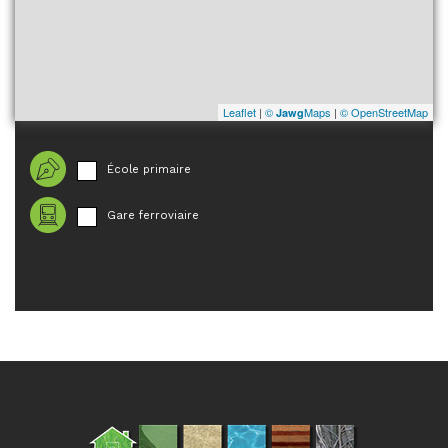
Leaflet
|
©
Maps
|
© OpenStreetMap
Jawg
École primaire
Gare ferroviaire