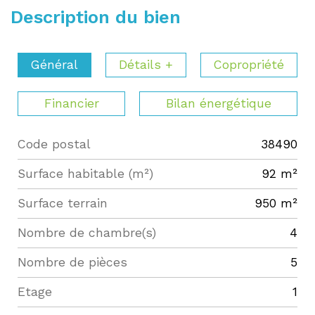
Description du bien
Général
Détails +
Copropriété
Financier
Bilan énergétique
Code postal
38490
Label
Value
Surface habitable (m²)
92 m²
surface terrain
950 m²
Nombre de chambre(s)
4
Nombre de pièces
5
Etage
1