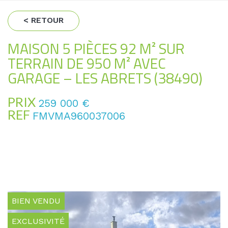
< RETOUR
MAISON 5 PIÈCES 92 M² SUR
TERRAIN DE 950 M² AVEC
GARAGE – LES ABRETS (38490)
PRIX
259 000
€
REF
FMVMA960037006
BIEN VENDU
EXCLUSIVITÉ