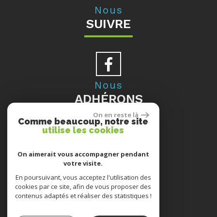
Nous
SUIVRE
Nous
ADHÉRONS
On en reste là
Comme beaucoup, notre site
utilise les cookies
Se
On aimerait vous accompagner pendant
votre visite.
CONNECTER
En poursuivant, vous acceptez l'utilisation des
cookies par ce site, afin de vous proposer des
contenus adaptés et réaliser des statistiques !
ESPACE PROPRIÉTAIRES