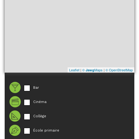
Leaflet
|
©
Maps
|
© OpenStreetMap
Jawg
Bar
Cinéma
Collège
École primaire