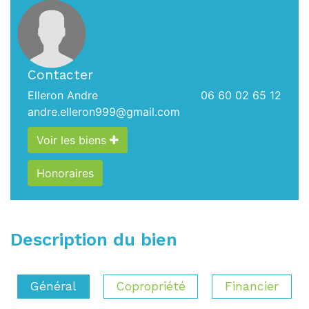
Contacter
Elleron Andre
06 60 02 65 12
andre.elleron999@gmail.com
Voir les biens
Honoraires
Description du bien
Général
Copropriété
Financier