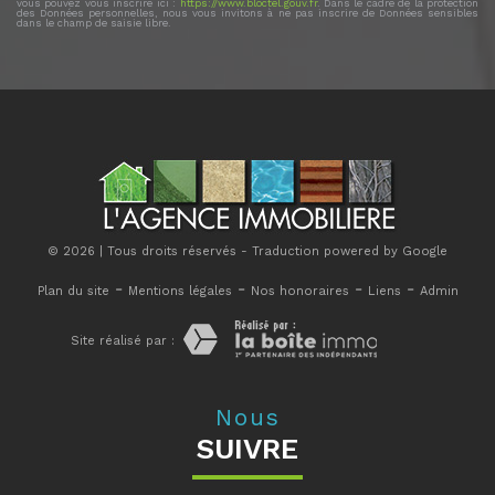
vous pouvez vous inscrire ici :
https://www.bloctel.gouv.fr
. Dans le cadre de la protection
des Données personnelles, nous vous invitons à ne pas inscrire de Données sensibles
dans le champ de saisie libre.
© 2026 | Tous droits réservés - Traduction powered by Google
-
-
-
-
Plan du site
Mentions légales
Nos honoraires
Liens
Admin
Site réalisé par :
Nous
SUIVRE