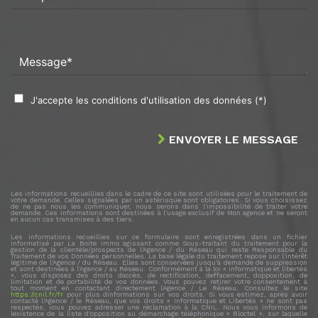
Message*
J'accepte les conditions d'utilisation des données (*)
ENVOYER LE MESSAGE
Les informations recueillies dans le cadre de ce site sont utilisées pour le traitement de
votre demande. Celles signalées par un astérisque sont obligatoires. Si vous choisissez
de ne pas nous les communiquer, nous serons dans l'impossibilité de traiter votre
demande. Ces informations sont destinées à l'usage exclusif de Mon agence et ne seront
en aucun cas transmises à des tiers.
Les informations recueillies sur ce formulaire sont enregistrées dans un fichier
informatisé par La Boite Immo agissant comme Sous-traitant du traitement pour la
gestion de la clientèle/prospects de l'Agence / du Réseau qui reste Responsable du
Traitement de vos Données personnelles. La base légale du traitement repose sur l'intérêt
légitime de l'Agence / du Réseau. Elles sont conservées jusqu'à demande de suppression
et sont destinées à l'Agence / au Réseau. Conformément à la loi « informatique et libertés
», vous disposez des droits daccès, de rectification, deffacement, dopposition, de
limitation et de portabilité de vos données. Vous pouvez retirer votre consentement à
tout moment en contactant directement lAgence / Le Réseau. Consultez le site
https://cnil.fr/fr
pour plus dinformations sur vos droits. Si vous estimez, après avoir
contacté l'Agence / le Réseau, que vos droits « Informatique et Libertés » ne sont pas
respectés, vous pouvez adresser une réclamation à la CNIL. Nous vous informons de
lexistence de la liste d'opposition au démarchage téléphonique « Bloctel », sur laquelle