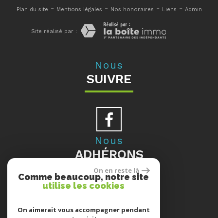
-
-
-
-
Plan du site
Mentions légales
Nos honoraires
Liens
Admin
Site réalisé par :
Nous
SUIVRE
Nous
ADHÉRONS
On en reste là
Comme beaucoup, notre site
utilise les cookies
Se
On aimerait vous accompagner pendant