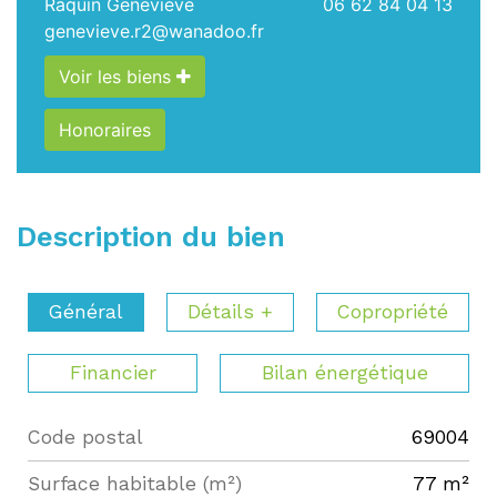
Raquin Genevieve
06 62 84 04 13
genevieve.r2@wanadoo.fr
Voir les biens
Honoraires
Description du bien
Général
Détails +
Copropriété
Financier
Bilan énergétique
Code postal
69004
Label
Value
Surface habitable (m²)
77 m²