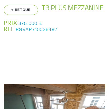
T3 PLUS MEZZANINE
< RETOUR
PRIX
375 000
€
REF
RGVAP710036497