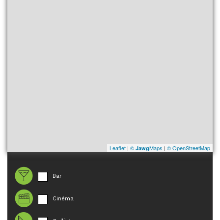
Leaflet
|
©
Maps
|
© OpenStreetMap
Jawg
Bar
Cinéma