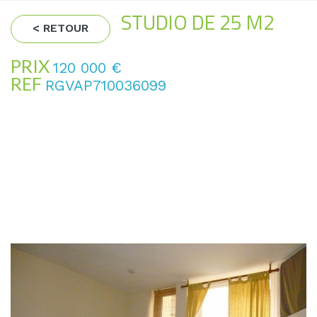
STUDIO DE 25 M2
< RETOUR
PRIX
120 000
€
REF
RGVAP710036099