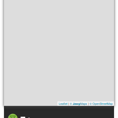
Leaflet
|
©
Maps
|
© OpenStreetMap
Jawg