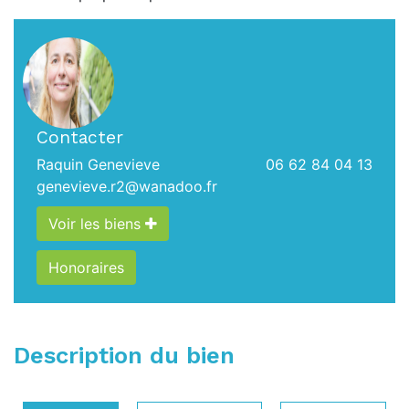
Contacter
Raquin Genevieve
06 62 84 04 13
genevieve.r2@wanadoo.fr
Voir les biens
Honoraires
Description du bien