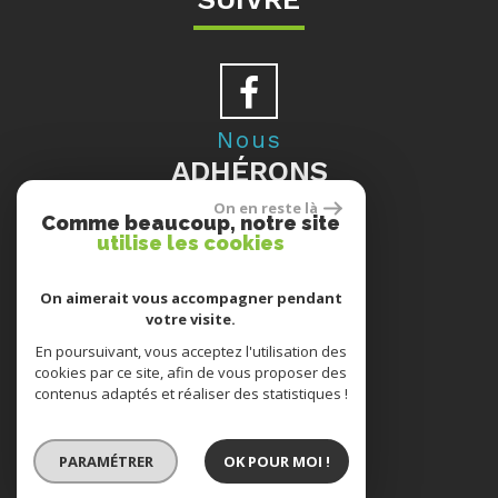
Nous
ADHÉRONS
On en reste là
Comme beaucoup, notre site
utilise les cookies
Se
On aimerait vous accompagner pendant
votre visite.
CONNECTER
En poursuivant, vous acceptez l'utilisation des
cookies par ce site, afin de vous proposer des
contenus adaptés et réaliser des statistiques !
ESPACE PROPRIÉTAIRES
PARAMÉTRER
OK POUR MOI !