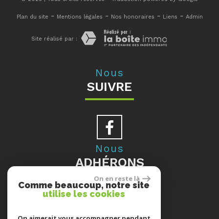
-
-
-
-
Plan du site
Mentions légales
Nos honoraires
Liens
Admin
Site réalisé par :
Nous
SUIVRE
Nous
ADHÉRONS
On en reste là
Comme beaucoup, notre site
utilise les cookies
Se
On aimerait vous accompagner pendant