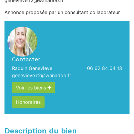
genevieve.r2@wanadoo.fr
Annonce proposée par un consultant collaborateur
Contacter
Raquin Genevieve
06 62 84 04 13
genevieve.r2@wanadoo.fr
Voir les biens
Honoraires
Description du bien