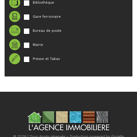
Bibliothèque
Gare ferroviaire
Bureau de poste
Mairie
Presse et Tabac
© 2026 | Tous droits réservés - Traduction powered by Google