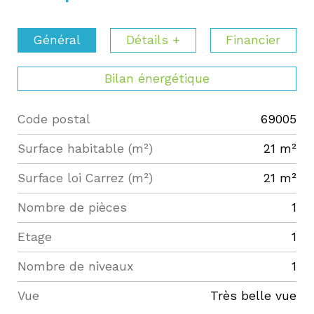
Général
Détails +
Financier
Bilan énergétique
Code postal
69005
Label
Value
Surface habitable (m²)
21 m²
Surface loi Carrez (m²)
21 m²
Nombre de pièces
1
Etage
1
Nombre de niveaux
1
Vue
très belle vue