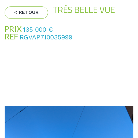
TRÈS BELLE VUE
< RETOUR
PRIX
135 000
€
REF
RGVAP710035999