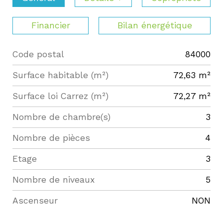
Financier
Bilan énergétique
Code postal
84000
Label
Value
Surface habitable (m²)
72,63 m²
Surface loi Carrez (m²)
72,27 m²
Nombre de chambre(s)
3
Nombre de pièces
4
Etage
3
Nombre de niveaux
5
Ascenseur
NON