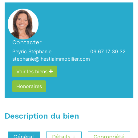
Contacter
Peyric Stéphanie
06 67 17 30 32
stephanie@lhestiaimmobilier.com
Voir les biens
Honoraires
Description du bien
Général
Détails +
Copropriété