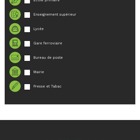
École primaire
Enseignement supérieur
Lycée
Gare ferroviaire
Bureau de poste
Mairie
Presse et Tabac