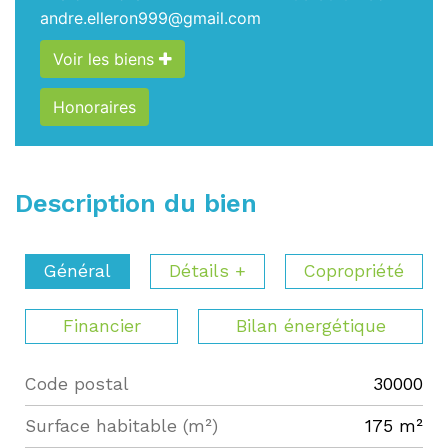
andre.elleron999@gmail.com
Voir les biens
Honoraires
Description du bien
Général
Détails +
Copropriété
Financier
Bilan énergétique
Code postal
30000
Label
Value
Surface habitable (m²)
175 m²