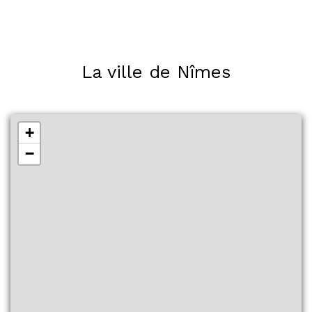
La ville de Nîmes
+
−