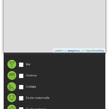
Leaflet
|
©
Maps
|
© OpenStreetMap
Jawg
Bar
Cinéma
Collège
École maternelle