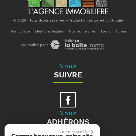
© 2026 | Tous droits réservés - Traduction powered by Google
-
-
-
-
Plan du site
Mentions légales
Nos honoraires
Liens
Admin
Site réalisé par :
Nous
SUIVRE
Nous
ADHÉRONS
On en reste là
Comme beaucoup, notre site