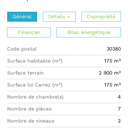
Général
Détails +
Copropriété
Financier
Bilan énergétique
Code postal
30380
Label
Value
Surface habitable (m²)
175 m²
surface terrain
2 900 m²
Surface loi Carrez (m²)
175 m²
Nombre de chambre(s)
4
Nombre de pièces
7
Nombre de niveaux
2