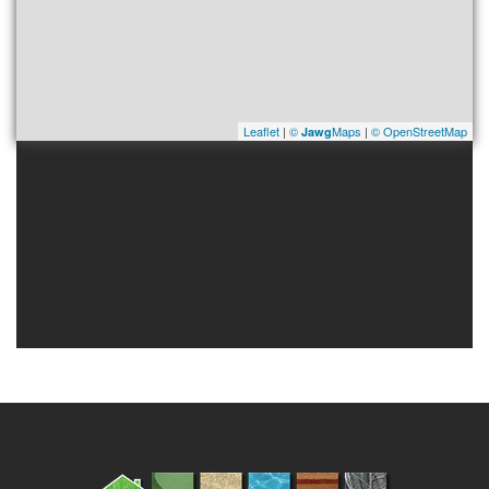
Leaflet
|
©
Maps
|
© OpenStreetMap
Jawg