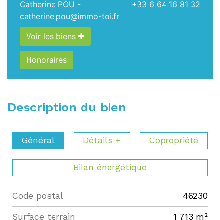
Catherine POU -
+33 6 64 16 81 32
catherine.pou@immo-toi.fr
Voir les biens
Honoraires
Description du bien
Général
Détails +
Copropriété
Bilan énergétique
Code postal
46230
Label
Value
surface terrain
1 713 m²