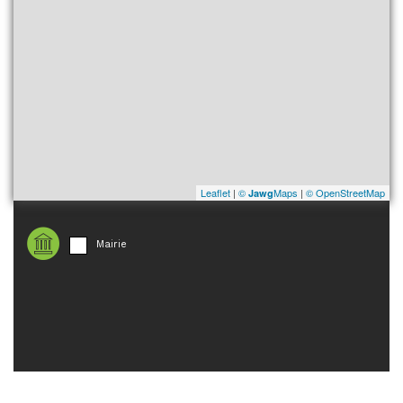
Leaflet
|
©
Maps
|
© OpenStreetMap
Jawg
Mairie