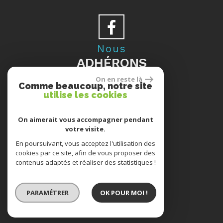
Nous
ADHÉRONS
On en reste là
Comme beaucoup, notre site
utilise les cookies
Se
On aimerait vous accompagner pendant
votre visite.
CONNECTER
En poursuivant, vous acceptez l'utilisation des
cookies par ce site, afin de vous proposer des
contenus adaptés et réaliser des statistiques !
ESPACE PROPRIÉTAIRES
PARAMÉTRER
OK POUR MOI !