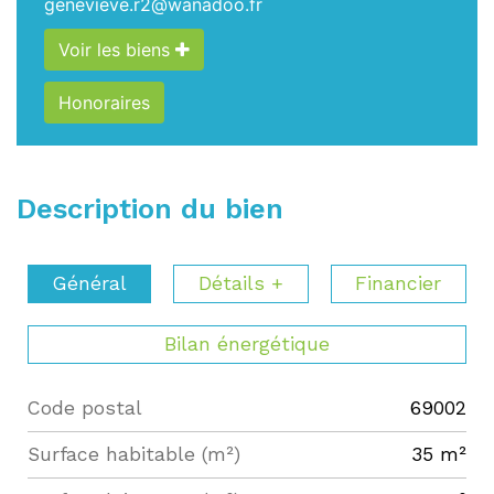
genevieve.r2@wanadoo.fr
Voir les biens
Honoraires
Description du bien
Général
Détails +
Financier
Bilan énergétique
Code postal
69002
Label
Value
Surface habitable (m²)
35 m²