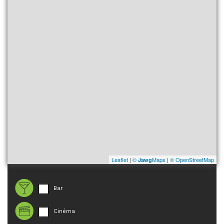
Leaflet
|
©
Maps
|
© OpenStreetMap
Jawg
Bar
Cinéma