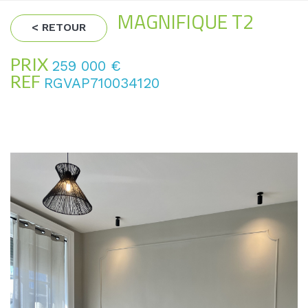
MAGNIFIQUE T2
< RETOUR
PRIX
259 000
€
REF
RGVAP710034120