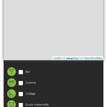
Leaflet
|
©
Maps
|
© OpenStreetMap
Jawg
Bar
Cinéma
Collège
École maternelle