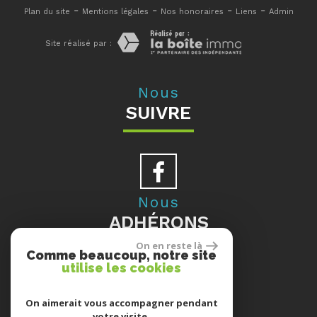
-
-
-
-
Plan du site
Mentions légales
Nos honoraires
Liens
Admin
Site réalisé par :
Nous
SUIVRE
Nous
ADHÉRONS
On en reste là
Comme beaucoup, notre site
utilise les cookies
Se
On aimerait vous accompagner pendant
votre visite.