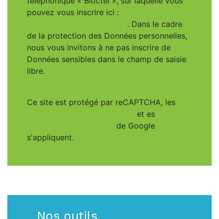
téléphonique « Bloctel », sur laquelle vous
pouvez vous inscrire ici :
https://www.bloctel.gouv.fr
. Dans le cadre
de la protection des Données personnelles,
nous vous invitons à ne pas inscrire de
Données sensibles dans le champ de saisie
libre.
Ce site est protégé par reCAPTCHA, les
Politiques de Confidentialité
et es
Conditions d'utilisation
de Google
s'appliquent.
Nos outils