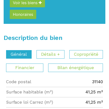
Voir les biens
Honoraires
Description du bien
Général
Détails +
Copropriété
Financier
Bilan énergétique
Code postal
31140
Label
Value
Surface habitable (m²)
41,25 m²
Surface loi Carrez (m²)
41,25 m²