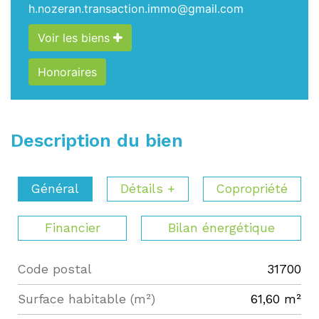
h.nozeran.transaction.immo@gmail.com
Voir les biens
Honoraires
Description du bien
Général
Détails +
Copropriété
Financier
Bilan énergétique
Code postal
31700
Label
Value
Surface habitable (m²)
61,60 m²