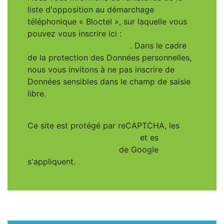
liste d'opposition au démarchage
téléphonique « Bloctel », sur laquelle vous
pouvez vous inscrire ici :
https://www.bloctel.gouv.fr
. Dans le cadre
de la protection des Données personnelles,
nous vous invitons à ne pas inscrire de
Données sensibles dans le champ de saisie
libre.
Ce site est protégé par reCAPTCHA, les
Politiques de Confidentialité
et es
Conditions d'utilisation
de Google
s'appliquent.