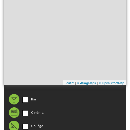
Leaflet
|
©
Maps
|
© OpenStreetMap
Jawg
Bar
Cinéma
Collège