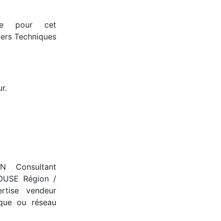
que pour cet
iers Techniques
r.
N Consultant
LOUSE Région /
rtise vendeur
ique ou réseau