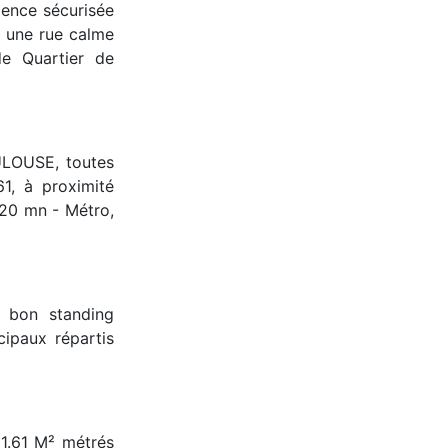
ence sécurisée
s une rue calme
de Quartier de
ULOUSE, toutes
1, à proximité
 20 mn - Métro,
 bon standing
ipaux répartis
1.61 M² métrés