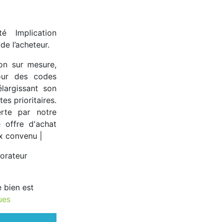
té Implication
de l’acheteur.
ion sur mesure,
tour des codes
largissant son
es prioritaires.
rte par notre
e offre d'achat
ix convenu |
orateur
e bien est
ues