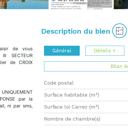
Description du bien
aisir de vous
Général
Détails +
 III SECTEUR
ier de CROIX
Bilan 
Code postal
Label
Value
edi UNIQUEMENT
Surface habitable (m²)
PONSE par la
il, ni par sms,
Surface loi Carrez (m²)
Nombre de chambre(s)