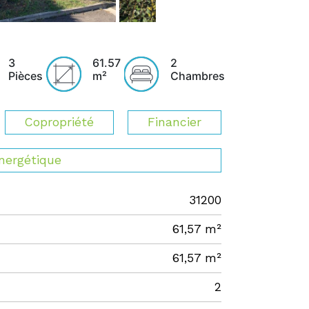
3
61.57
2
Pièces
m²
Chambres
Copropriété
Financier
énergétique
31200
61,57 m²
61,57 m²
2