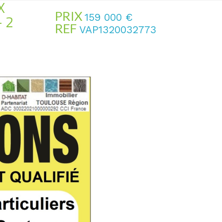
X
PRIX
 2
159 000
€
REF
VAP1320032773