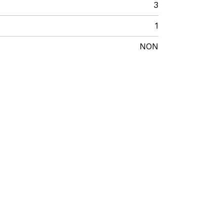
3
1
NON