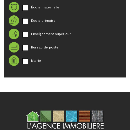
École maternelle
École primaire
Enseignement supérieur
Bureau de poste
Mairie