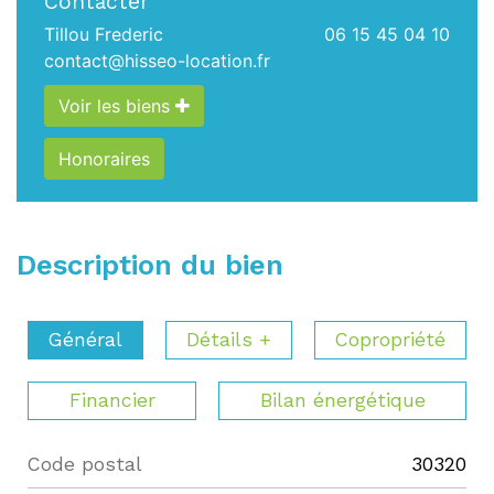
Contacter
Tillou Frederic
06 15 45 04 10
contact@hisseo-location.fr
Voir les biens
Honoraires
Description du bien
Général
Détails +
Copropriété
Financier
Bilan énergétique
Code postal
30320
Label
Value