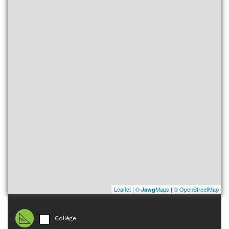
Leaflet
|
©
Maps
|
© OpenStreetMap
Jawg
Collège