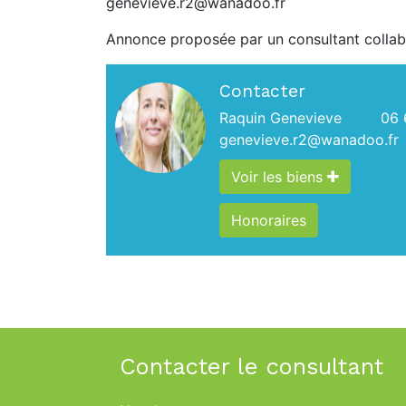
genevieve.r2@wanadoo.fr
Annonce proposée par un consultant collab
Contacter
Raquin Genevieve
06 
genevieve.r2@wanadoo.fr
Voir les biens
Honoraires
Contacter le consultant
Nom*