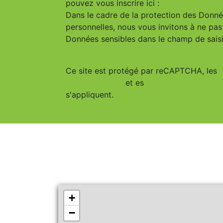
pouvez vous inscrire ici :
https://www.bloc
Dans le cadre de la protection des Donn
personnelles, nous vous invitons à ne pas 
Données sensibles dans le champ de saisie
Ce site est protégé par reCAPTCHA, les
Confidentialité
et es
Conditions d'utilisa
s'appliquent.
+
−