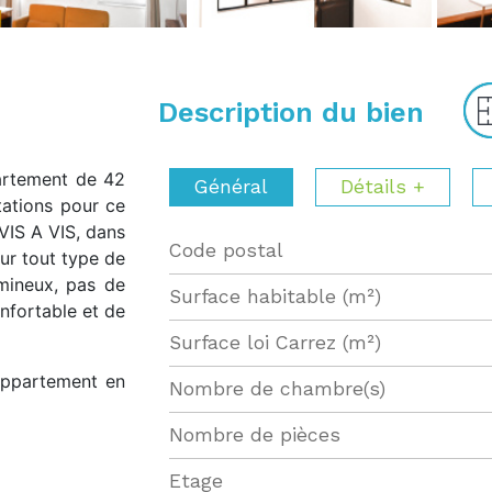
Description du bien
artement de 42
Général
Détails +
ations pour ce
VIS A VIS, dans
Code postal
Label
Value
our tout type de
umineux, pas de
Surface habitable (m²)
nfortable et de
Surface loi Carrez (m²)
appartement en
Nombre de chambre(s)
Nombre de pièces
Etage