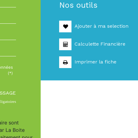
Nos outils
Ajouter à ma selection
Calculette Financière
Imprimer la fiche
données
(*)
ESSAGE
igatoires
aire sont
ar La Boite
raitement pour