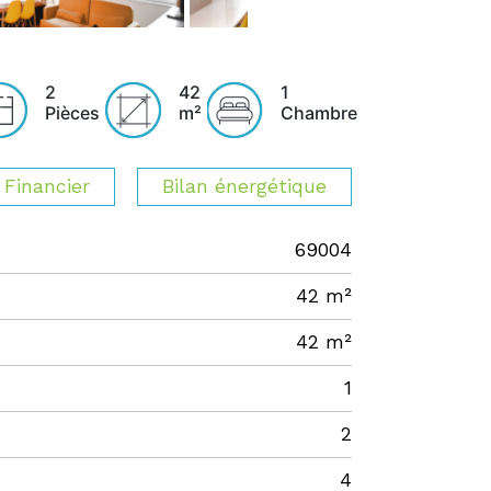
2
42
1
Pièces
m²
Chambre
Financier
Bilan énergétique
69004
42 m²
42 m²
1
2
4