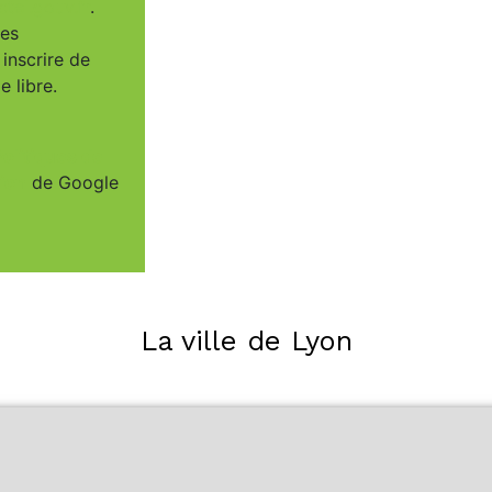
tel.gouv.fr
.
ées
inscrire de
 libre.
Politiques de
tion
de Google
La ville de Lyon