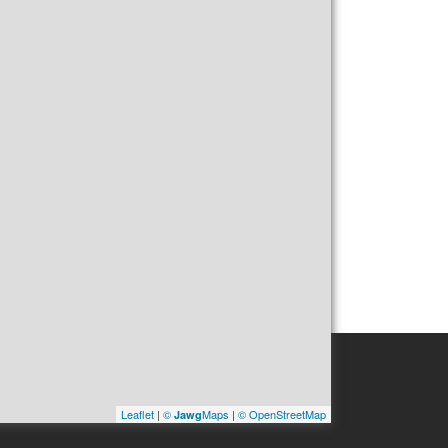
Leaflet
|
©
Maps
|
© OpenStreetMap
Jawg