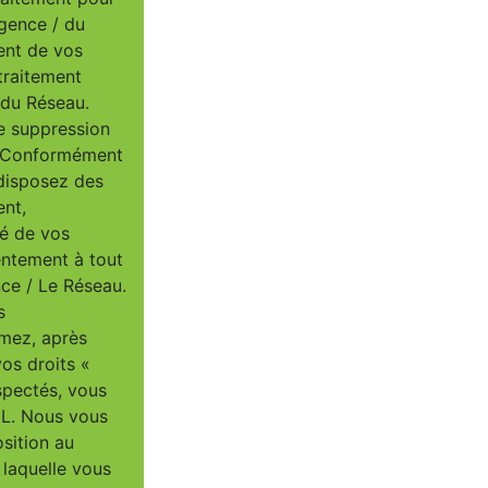
Agence / du
ent de vos
traitement
/ du Réseau.
e suppression
u. Conformément
 disposez des
ent,
té de vos
entement à tout
ce / Le Réseau.
s
imez, après
vos droits «
spectés, vous
IL. Nous vous
osition au
 laquelle vous