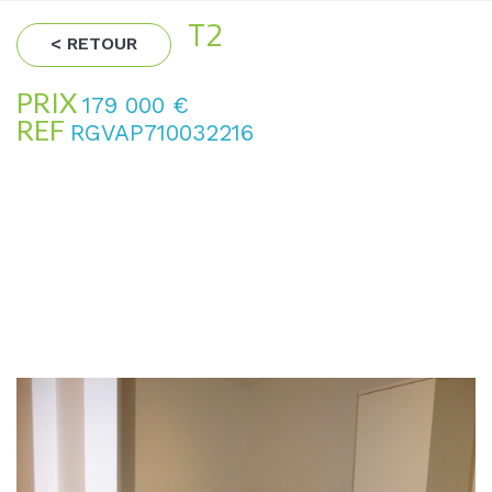
T2
< RETOUR
PRIX
179 000
€
REF
RGVAP710032216