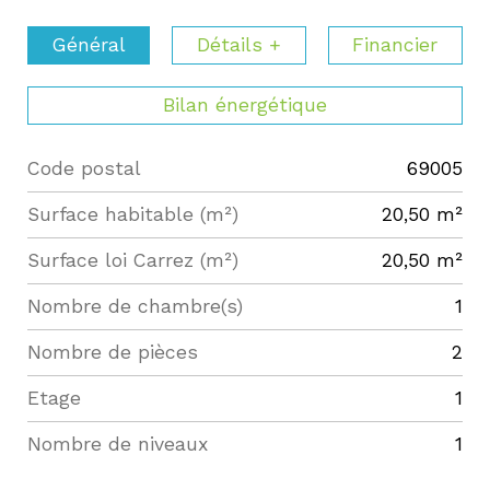
Général
Détails +
Financier
Bilan énergétique
Code postal
69005
Label
Value
Surface habitable (m²)
20,50 m²
Surface loi Carrez (m²)
20,50 m²
Nombre de chambre(s)
1
Nombre de pièces
2
Etage
1
Nombre de niveaux
1