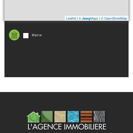
Leaflet
|
©
Maps
|
© OpenStreetMap
Jawg
Mairie