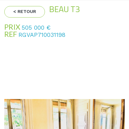
BEAU T3
< RETOUR
PRIX
505 000
€
REF
RGVAP710031198