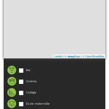
Leaflet
|
©
Maps
|
© OpenStreetMap
Jawg
Bar
Cinéma
Collège
École maternelle