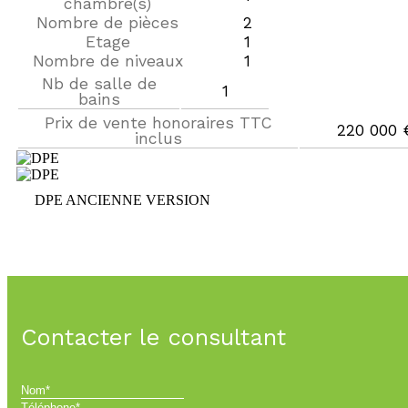
chambre(s)
Nombre de pièces
2
Etage
1
Nombre de niveaux
1
Nb de salle de
Label
Value
1
bains
Prix de vente honoraires TTC
Label
Value
220 000 
inclus
DPE ANCIENNE VERSION
Label
Value
Contacter le consultant
Nom*
Téléphone*