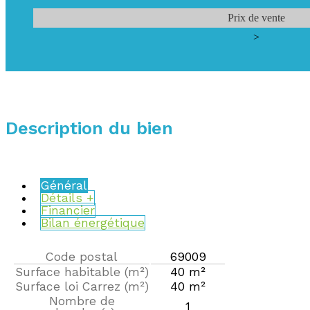
Prix de vente
>
Description du bien
Général
Détails +
Financier
Bilan énergétique
Code postal
69009
Label
Value
Surface habitable (m²)
40 m²
Surface loi Carrez (m²)
40 m²
Nombre de
1