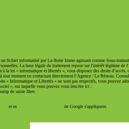
s un fichier informatisé par La Boite Immo agissant comme Sous-traitant 
nnelles. La base légale du traitement repose sur l'intérêt légitime de 
la loi « informatique et libertés », vous disposez des droits d’accès, de
 à tout moment en contactant directement l’Agence / Le Réseau. Consult
roits « Informatique et Libertés » ne sont pas respectés, vous pouvez a
octel », sur laquelle vous pouvez vous inscrire ici :
https://www.bloctel
amp de saisie libre.
lité
et es
Conditions d'utilisation
de Google s'appliquent.