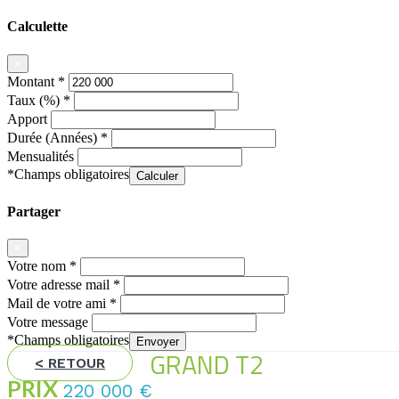
Calculette
×
Montant *
Taux (%) *
Apport
Durée (Années) *
Mensualités
*Champs obligatoires
Calculer
Partager
×
Votre nom *
Votre adresse mail *
Mail de votre ami *
Votre message
*Champs obligatoires
Envoyer
GRAND T2
< RETOUR
PRIX
220 000
€