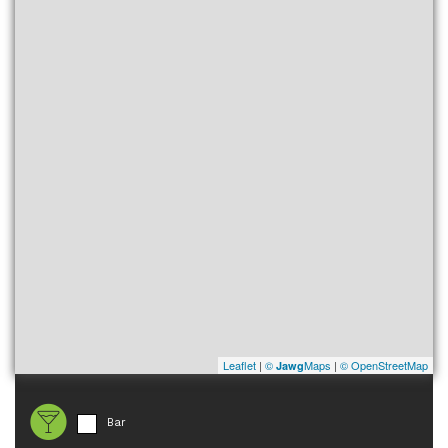
Leaflet
|
©
Maps
|
© OpenStreetMap
Jawg
Bar