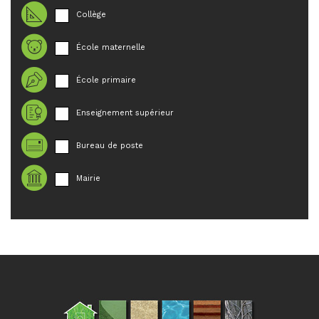
Collège
École maternelle
École primaire
Enseignement supérieur
Bureau de poste
Mairie