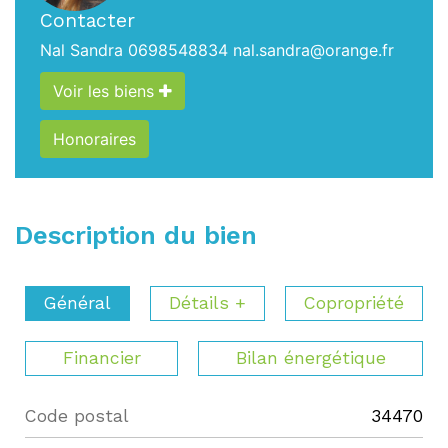
Contacter
Nal Sandra
0698548834
nal.sandra@orange.fr
Voir les biens
Honoraires
Description du bien
Général
Détails +
Copropriété
Financier
Bilan énergétique
Code postal
34470
Label
Value